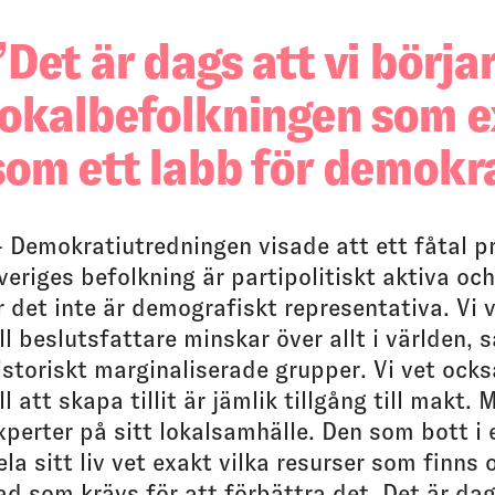
Det är dags att vi börjar
lokalbefolkningen som e
som ett labb för demokra
 Demokratiutredningen visade att ett fåtal p
veriges befolkning är partipolitiskt aktiva oc
r det inte är demografiskt representativa. Vi ve
ill beslutsfattare minskar över allt i världen, 
istoriskt marginaliserade grupper. Vi vet ocks
ill att skapa tillit är jämlik tillgång till makt
xperter på sitt lokalsamhälle. Den som bott i
ela sitt liv vet exakt vilka resurser som finns 
ad som krävs för att förbättra det. Det är dag