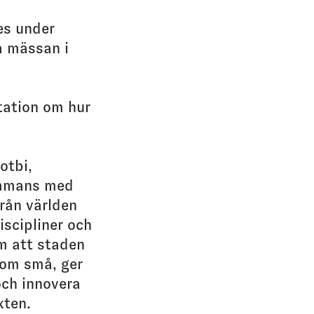
es under
a mässan i
tation om hur
otbi,
ammans med
rån världen
iscipliner och
om att staden
som små, ger
och innovera
xten.