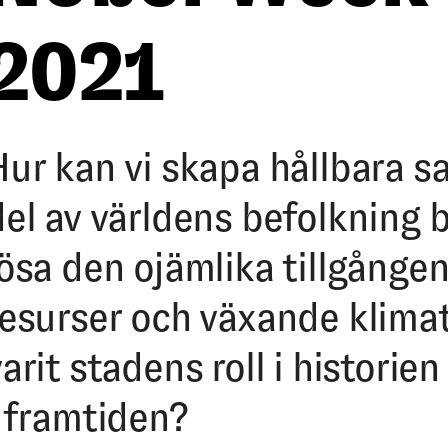
2021
Hur kan vi skapa hållbara sa
del av världens befolkning b
lösa den ojämlika tillgången
resurser och växande klima
arit stadens roll i historie
i framtiden?