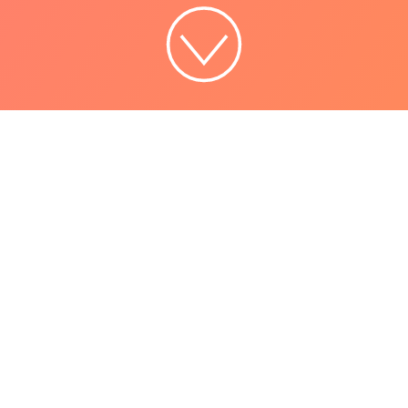
Digidem Lab tror på att förbättra,
utveckla och nyskapa vår demokrati. Vi
tror på att förflytta makt och mandat att
formulera samhällets problem och
lösningar. Därför erbjuder och utvecklar
vi metoder för politisk och demokratisk
innovation.