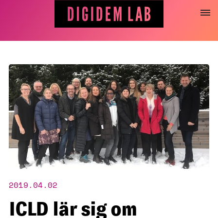
Hoppa
till
innehåll
2019.04.02
ICLD lär sig om