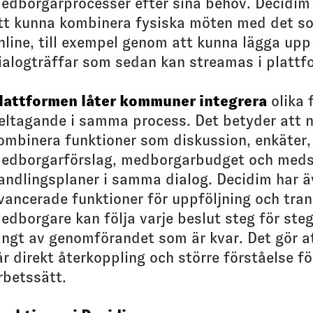
edborgarprocesser efter sina behov. Decidim 
tt kunna kombinera fysiska möten med det s
nline, till exempel genom att kunna lägga u
ialogträffar som sedan kan streamas i plattf
lattformen låter kommuner integrera
olika 
eltagande i samma process. Det betyder att n
ombinera funktioner som diskussion, enkäter,
edborgarförslag, medbor­garbudget och med
andlingsplaner i samma dialog. Decidim har 
vancerade funktioner för uppföljning och tra
edborgare kan följa varje beslut steg för steg
ångt av genomförandet som är kvar. Det gör a
år direkt återkoppling och större förståelse 
rbetssätt.