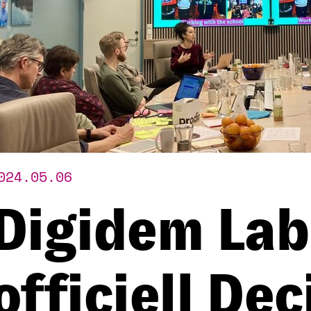
024.05.06
Digidem Lab 
officiell De