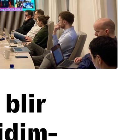
blir
cidim-