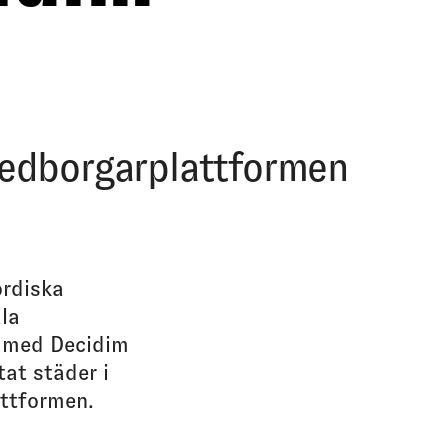
medborgarplattformen
ordiska
ala
t med Decidim
at städer i
attformen.