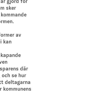
är gjord för
om sker
pp kommande
ormen.
former av
i kan
skapande
även
nsparens där
 och se hur
tt deltagarna
för kommunens