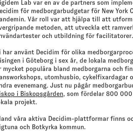
igidem Lab var en av de partners som imple
ecidim för medborgarbudgetar för New York C
andemin. Vår roll var att hjälpa till att utfor
vergripande metoden, att utveckla ett ramver
nvändartester och utbildning för facilitatorer
i har använt Decidim för olika medborgarproc
isingen i Göteborg i sex år, de lokala medbo
r mycket populära bland medborgarna och fin
answorkshops, utomhusbio, cykelfixardagar 
ndra evenemang. Just nu pågår medborgarb
iskop i Biskopsgården
, som fördelar 800 000
okala projekt.
land våra aktiva Decidim-plattformar finns o
igtuna och Botkyrka kommun.