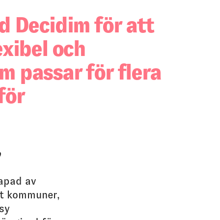
d Decidim för att
exibel och
m passar för flera
för
b
apad av
tt kommuner,
sy