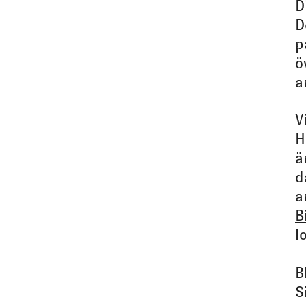
D
D
p
ö
a
V
H
ä
d
a
B
l
B
S