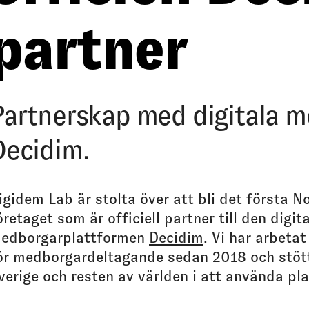
partner
Partnerskap med digitala 
Decidim.
igidem Lab är stolta över att bli det första N
öretaget som är officiell partner till den digit
edborgarplattformen
Decidim
. Vi har arbeta
ör medborgardeltagande sedan 2018 och stött
verige och resten av världen i att använda pl