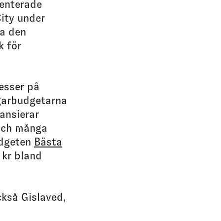
menterade
ity under
ma den
k för
.
esser på
rgarbudgetarna
ansierar
och många
udgeten
Bästa
 kr bland
ckså Gislaved,