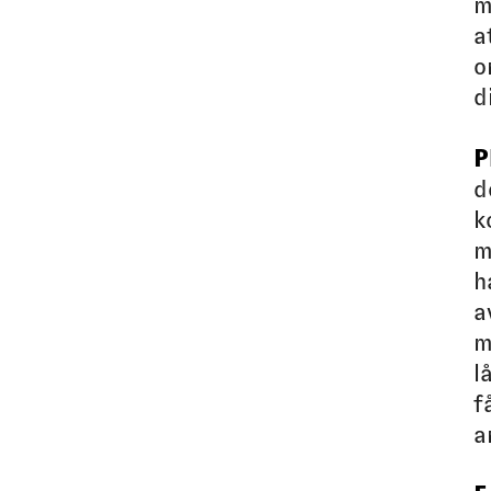
m
a
o
d
P
d
k
m
h
a
m
l
f
a