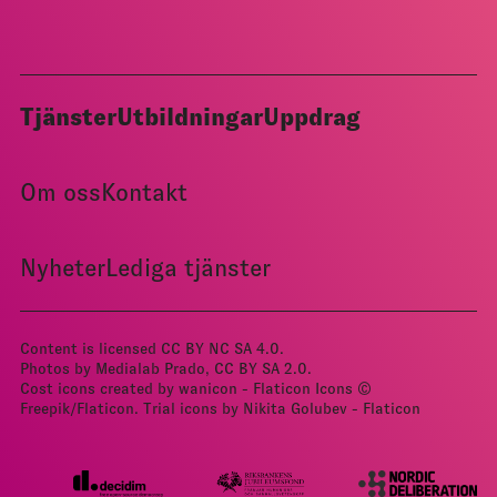
Tjänster
Utbildningar
Uppdrag
Om oss
Kontakt
Nyheter
Lediga tjänster
Content is licensed
CC BY NC SA 4.0
.
Photos by Medialab Prado, CC BY­ SA 2.0.
Cost icons created by wanicon - Flaticon
Icons ©
Freepik/Flaticon.
Trial icons by Nikita Golubev - Flaticon