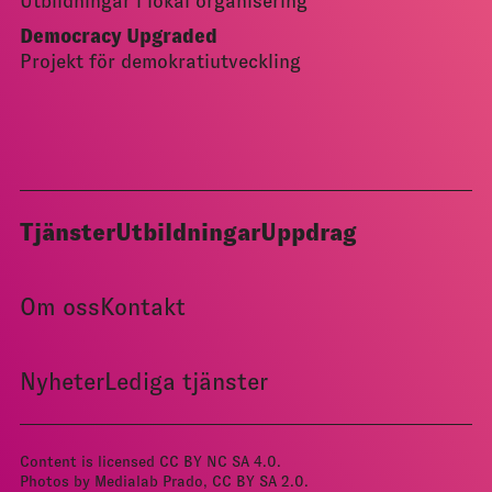
Utbildningar i lokal organisering
Democracy Upgraded
Projekt för demokratiutveckling
Tjänster
Utbildningar
Uppdrag
Om oss
Kontakt
Nyheter
Lediga tjänster
Content is licensed
CC BY NC SA 4.0
.
Photos by Medialab Prado, CC BY­ SA 2.0.