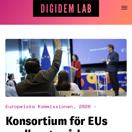
Hoppa
till
innehåll
Europeiska Kommissionen, 2026 -
Konsortium för EUs