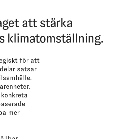
get att stärka
s klimatomställning.
egiskt för att
delar satsar
lsamhälle,
arenheter.
 konkreta
baserade
apa mer
ållbar