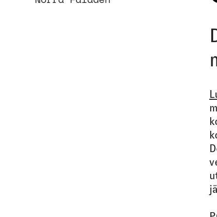
L
m
k
k
D
v
u
j
P