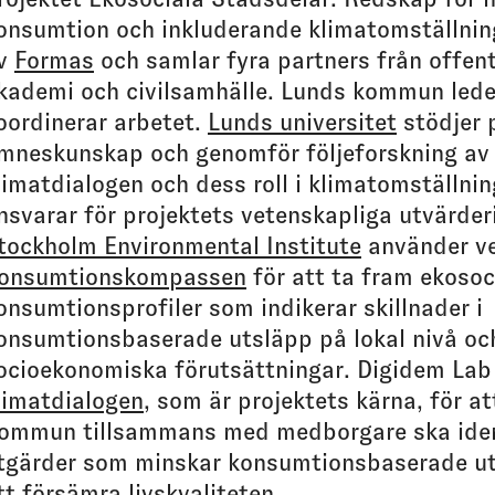
onsumtion och inkluderande klimatomställnin
v
Formas
och samlar fyra partners från offent
kademi och civilsamhälle. Lunds kommun lede
oordinerar arbetet.
Lunds universitet
stödjer 
mneskunskap och genomför följeforskning av
limatdialogen och dess roll i klimatomställni
nsvarar för projektets vetenskapliga utvärder
tockholm Environmental Institute
använder ve
onsumtionskompassen
för att ta fram ekosoc
onsumtionsprofiler som indikerar skillnader i
onsumtionsbaserade utsläpp på lokal nivå oc
ocioekonomiska förutsättningar. Digidem Lab
limatdialogen
, som är projektets kärna, för a
ommun tillsammans med medborgare ska iden
tgärder som minskar konsumtionsbaserade u
tt försämra livskvaliteten.