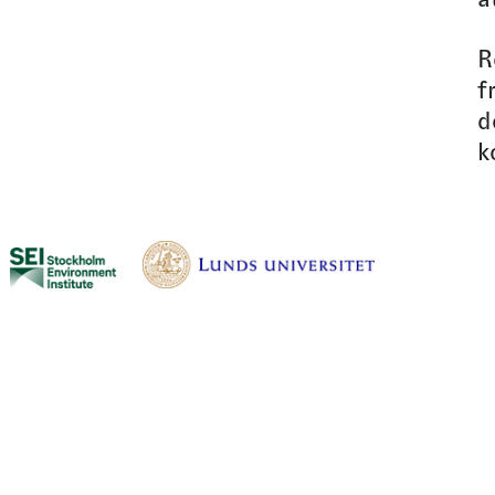
R
f
d
k