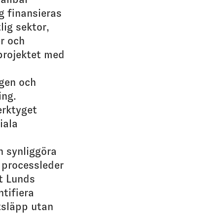
g finansieras
lig sektor,
r och
projektet med
ngen och
ing.
rktyget
iala
h synliggöra
 processleder
tt Lunds
tifiera
tsläpp utan