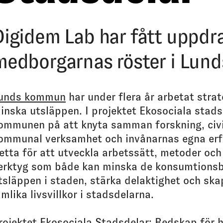
Digidem Lab har fått uppdra
medborgarnas röster i Lund
unds kommun
har under flera år arbetat strat
inska utsläppen. I projektet Ekosociala stads
ommunen på att knyta samman forskning, civi
ommunal verksamhet och invånarnas egna erf
etta för att utveckla arbetssätt, metoder och
erktyg som både kan minska de konsumtions
tsläppen i staden, stärka delaktighet och sk
ämlika livsvillkor i stadsdelarna.
rojektet Ekosociala Stadsdelar: Redskap för h