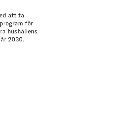
ed att ta
sprogram för
era hushållens
 år 2030.