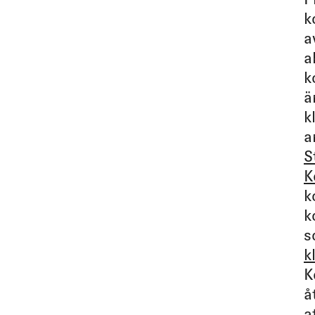
k
a
a
k
ä
k
a
S
K
k
k
s
k
K
å
a