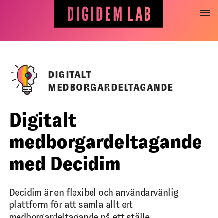
Hoppa
till
innehåll
DIGITALT
MEDBORGARDELTAGANDE
Digitalt
medborgardeltagande
med Decidim
Decidim är en flexibel och användarvänlig
plattform för att samla allt ert
medborgardeltagande på ett ställe.