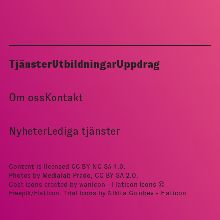
Tjänster
Utbildningar
Uppdrag
Om oss
Kontakt
Nyheter
Lediga tjänster
Content is licensed
CC BY NC SA 4.0
.
Photos by Medialab Prado, CC BY­ SA 2.0.
Cost icons created by wanicon - Flaticon
Icons ©
Freepik/Flaticon.
Trial icons by Nikita Golubev - Flaticon