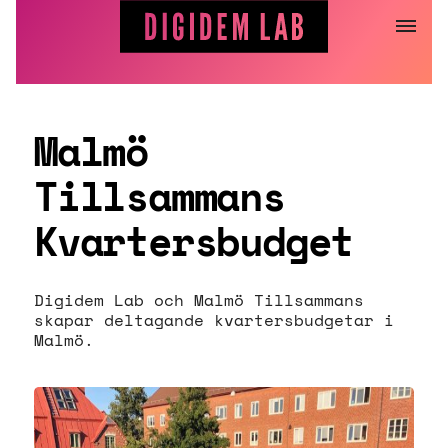
Hoppa
till
innehåll
Malmö
Tillsammans
Kvartersbudget
Digidem Lab och Malmö Tillsammans
skapar deltagande kvartersbudgetar i
Malmö.