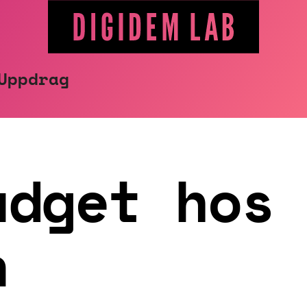
Uppdrag
udget hos
n