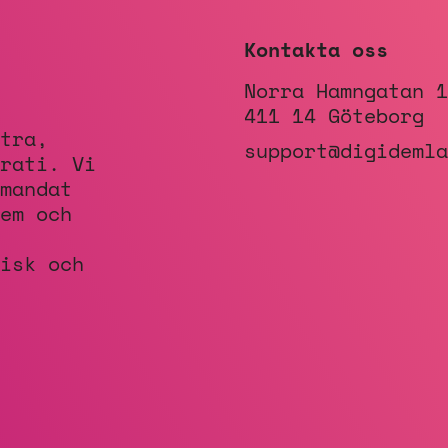
Kontakta oss
Norra Hamngatan 1
411 14 Göteborg
tra,
support@digidemla
rati. Vi
 mandat
em och
isk och