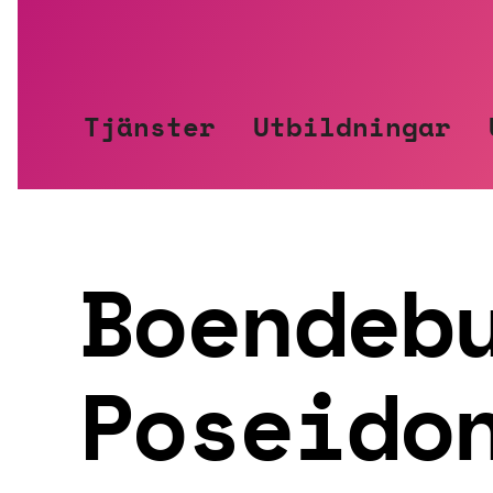
Hoppa
till
innehåll
Tjänster
Utbildningar
Boendeb
Poseido