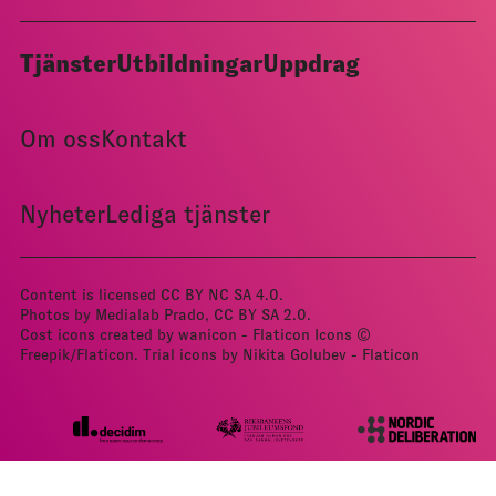
Tjänster
Utbildningar
Uppdrag
Om oss
Kontakt
Nyheter
Lediga tjänster
Content is licensed
CC BY NC SA 4.0
.
Photos by Medialab Prado, CC BY­ SA 2.0.
Cost icons created by wanicon - Flaticon
Icons ©
Freepik/Flaticon.
Trial icons by Nikita Golubev - Flaticon