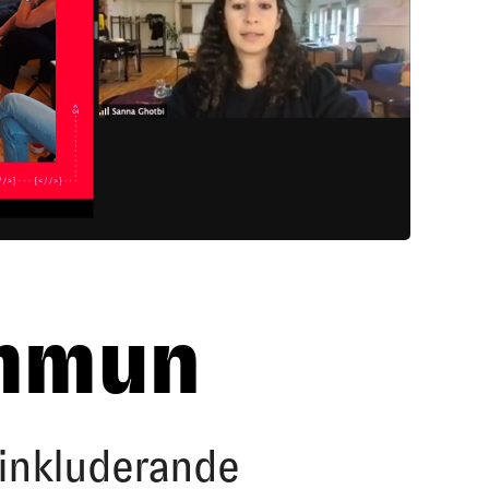
mmun
inkluderande