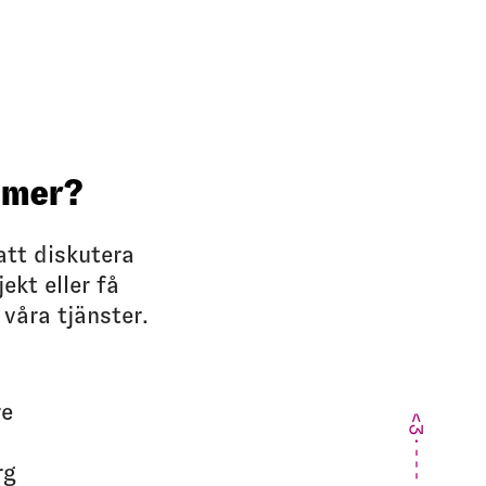
a mer?
att diskutera
kt eller få
 våra tjänster.
re
rg