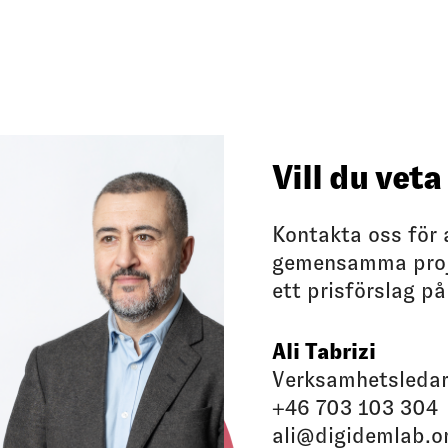
Vill du vet
Kontakta oss för 
gemensamma proje
ett prisförslag på
Ali Tabrizi
Verksamhetsleda
+46 703 103 304
ali@digidemlab.o