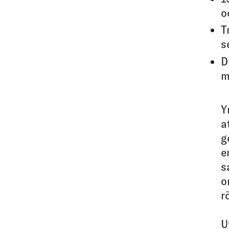
o
T
s
D
m
Y
a
g
e
s
o
r
U