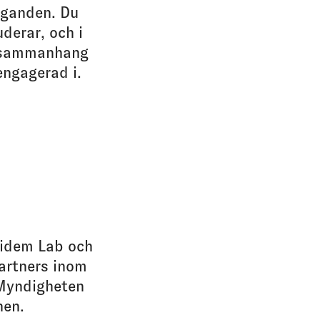
aganden. Du
uderar, och i
 sammanhang
engagerad i.
gidem Lab och
artners inom
 Myndigheten
nen.