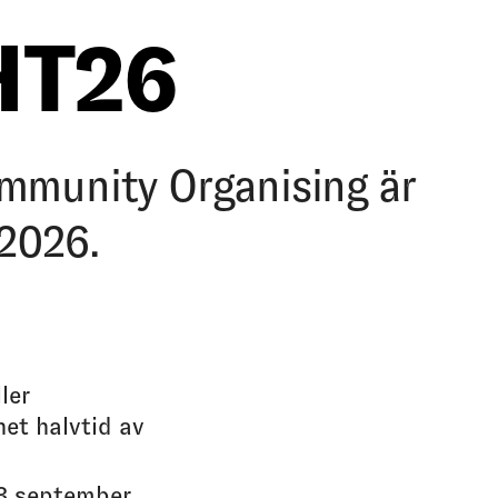
HT26
ommunity Organising är
2026.
ler
et halvtid av
 3 september