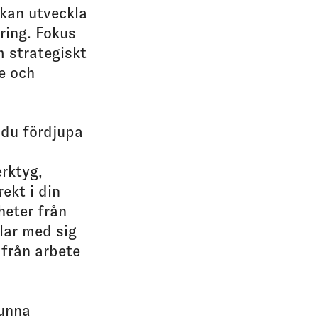
 kan utveckla
ring. Fokus
m strategiskt
re och
 du fördjupa
rktyg,
ekt i din
heter från
lar med sig
från arbete
kunna