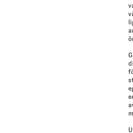
v
v
l
a
ö
G
d
f
s
e
e
a
m
U