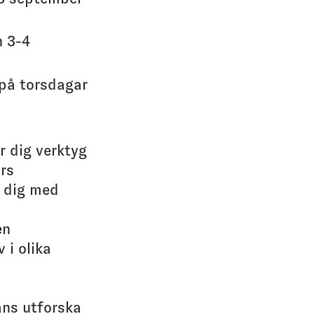
n 3-4
 på torsdagar
 dig verktyg
rs
l dig med
en
v i olika
ans utforska