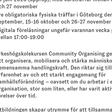
ch 27 november
re obligatoriska fysiska träffar i Göteborg de
eptember, 15-16 oktober och 26-27 november
igitala föreläsningar ungefär varannan vecka
ellan 17:00-19:00
rkeshögskolekursen Community Organising ger
tt organisera, mobilisera och stärka människo
emensamma handlingskraft. Den riktar sig til
rfarenhet av och ett starkt engagemang för
amhällsförändring – oavsett om du arbetar i 
rganisation, stor som liten, eller har varit akti
örelser över tid.
tbildningen skapar utrymme för att tillsamm