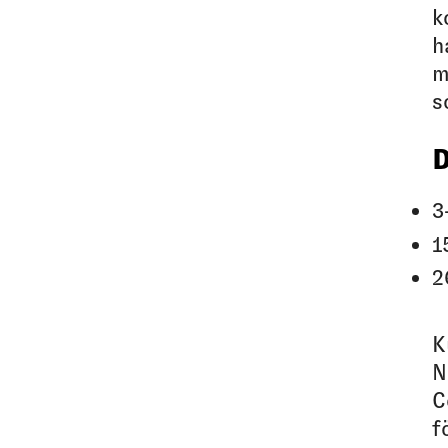
k
h
m
s
D
3
1
2
K
N
C
f