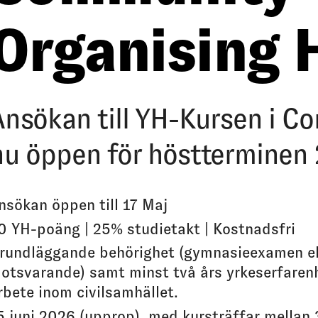
Organising 
Ansökan till YH-Kursen i C
nu öppen för höstterminen 
nsökan öppen till 17 Maj
0 YH-poäng | 25% studietakt | Kostnadsfri
rundläggande behörighet (gymnasieexamen el
otsvarande) samt minst två års yrkeserfarenh
rbete inom civilsamhället.
5 juni 2026 (upprop), med kursträffar mellan