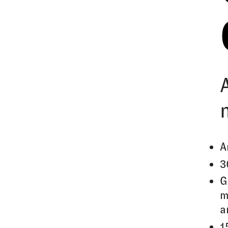
A
3
G
m
a
1