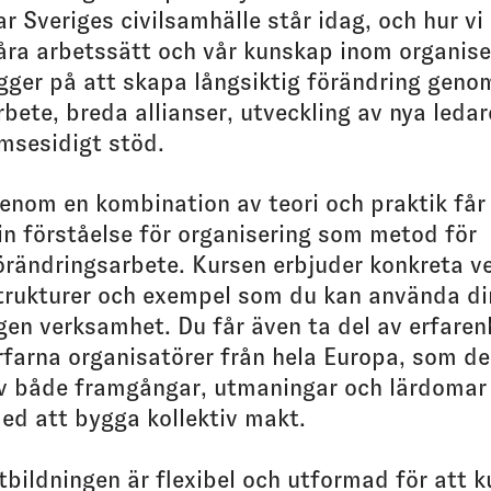
ar Sveriges civilsamhälle står idag, och hur vi
åra arbetssätt och vår kunskap inom organise
igger på att skapa långsiktig förändring geno
rbete, breda allianser, utveckling av nya leda
msesidigt stöd.
enom en kombination av teori och praktik får
in förståelse för organisering som metod för
örändringsarbete. Kursen erbjuder konkreta ve
trukturer och exempel som du kan använda dir
gen verksamhet. Du får även ta del av erfaren
rfarna organisatörer från hela Europa, som de
v både framgångar, utmaningar och lärdomar 
ed att bygga kollektiv makt.
tbildningen är flexibel och utformad för att 