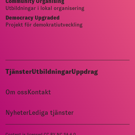
Community Organising
Utbildningar i lokal organisering
Democracy Upgraded
Projekt för demokratiutveckling
Tjänster
Utbildningar
Uppdrag
Om oss
Kontakt
Nyheter
Lediga tjänster
Content is licensed
CC BY NC SA 4.0
.